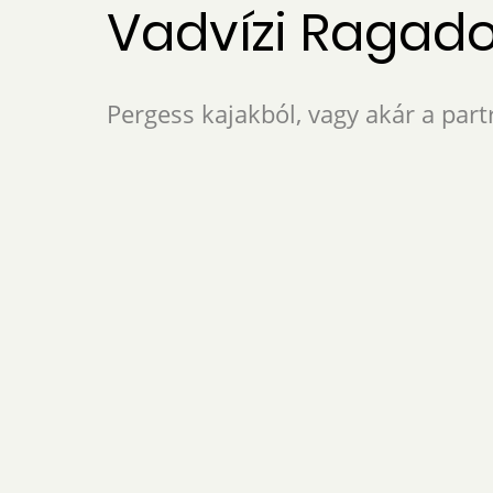
Vadvízi Ragad
Pergess kajakból, vagy akár a partr
További részletek