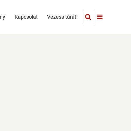
ány
Kapcsolat
Vezess túrát!