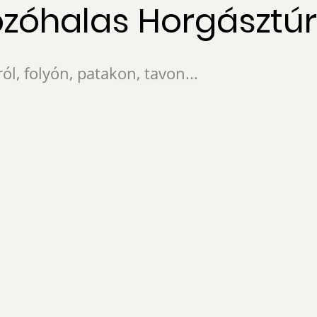
ozóhalas Horgásztú
ól, folyón, patakon, tavon...