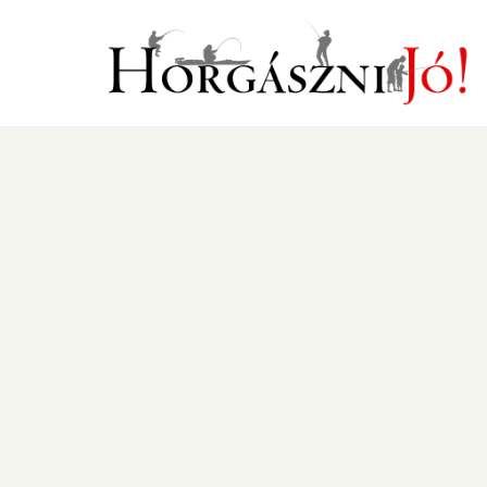
Ugrás
a
tartalomra