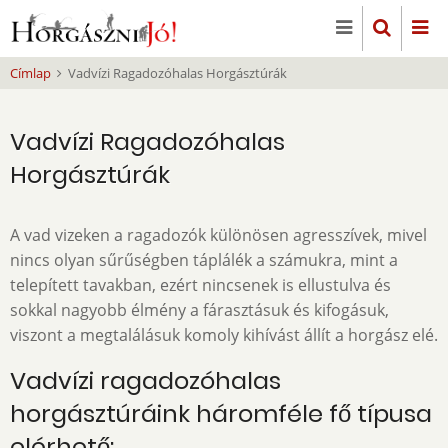
Ugrás
a
tartalomra
Címlap
Vadvízi Ragadozóhalas Horgásztúrák
Vadvízi Ragadozóhalas
Horgásztúrák
A vad vizeken a ragadozók különösen agresszívek, mivel
nincs olyan sűrűségben táplálék a számukra, mint a
telepített tavakban, ezért nincsenek is ellustulva és
sokkal nagyobb élmény a fárasztásuk és kifogásuk,
viszont a megtalálásuk komoly kihívást állít a horgász elé.
Vadvízi ragadozóhalas
horgásztúráink háromféle fő típusa
elérhető: