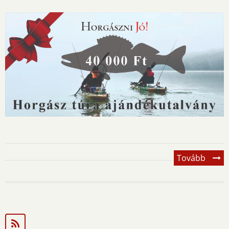
Tovább
(asd)